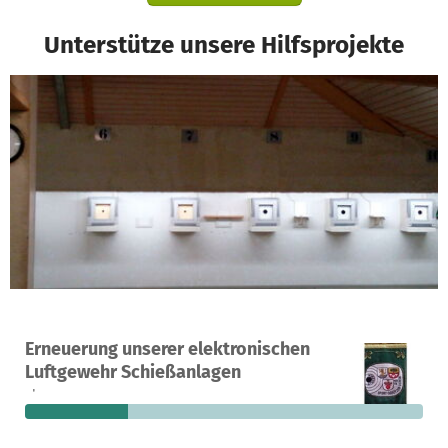
Unterstütze unsere Hilfsprojekte
Ein Projekt in Starzach, Deutschland
Erneuerung unserer elektronischen
6
26 %
2.192 €
Luftgewehr Schießanlagen
Spenden
finanziert
fehlen noch