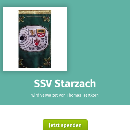
Zum Hauptinhalt springen
Erklärung zur Barrierefreiheit anzeigen
SSV Starzach
wird verwaltet von Thomas Hertkorn
Jetzt spenden