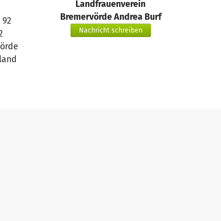
Landfrauenverein
Bremervörde Andrea Burf
 92
Nachricht schreiben
2
örde
land