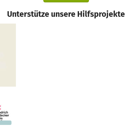
Unterstütze unsere Hilfsprojekte
hland
581 €
n noch