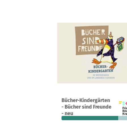
Ein Projekt in Bremerhaven, Deutsc
Bücher-Kindergärten
27
74 %
- Bücher sind Freunde
Spenden
finanziert
fehle
- neu