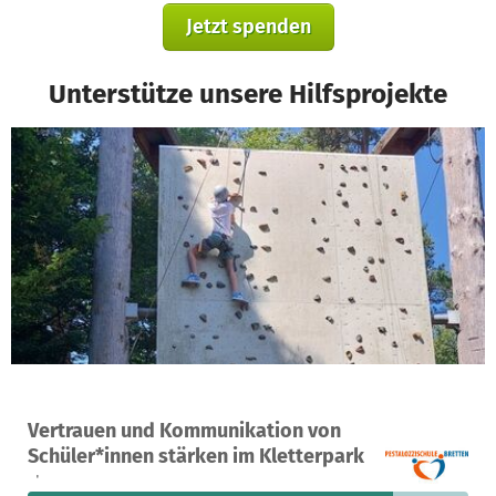
Jetzt spenden
Unterstütze unsere Hilfsprojekte
Ein Projekt in Karlsruhe, Deutschland
Vertrauen und Kommunikation von
42
83 %
645 €
Schüler*innen stärken im Kletterpark
Spenden
finanziert
fehlen noch