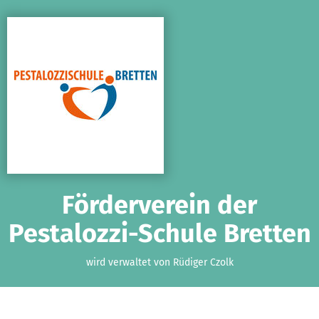
Zum Hauptinhalt springen
Erklärung zur Barrierefreiheit anzeigen
Förderverein der
Pestalozzi-Schule Bretten
wird verwaltet von Rüdiger Czolk