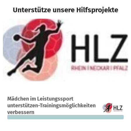
Unterstütze unsere Hilfsprojekte
Ein Projekt in Ketsch, Deutschland
Mädchen im Leistungssport
0
0 %
11.000 €
unterstützen-Trainingsmöglichkeiten
Spenden
finanziert
fehlen noch
verbessern