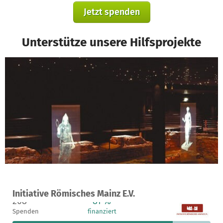
Jetzt spenden
Unterstütze unsere Hilfsprojekte
Ein Projekt in Mainz, Deutschland
Initiative Römisches Mainz E.V.
208
81 %
565 €
Spenden
finanziert
fehlen noch