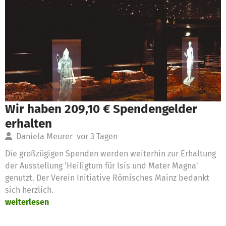
Wir haben 209,10 € Spendengelder
erhalten
Daniela Meurer
vor 3 Tagen
Die großzügigen Spenden werden weiterhin zur Erhaltung
der Ausstellung 'Heiligtum für Isis und Mater Magna'
genutzt. Der Verein Initiative Römisches Mainz bedankt
sich herzlich.
weiterlesen