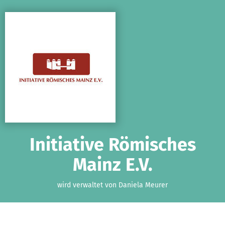
Zum Hauptinhalt springen
Erklärung zur Barrierefreiheit anzeigen
Initiative Römisches
Mainz E.V.
wird verwaltet von Daniela Meurer