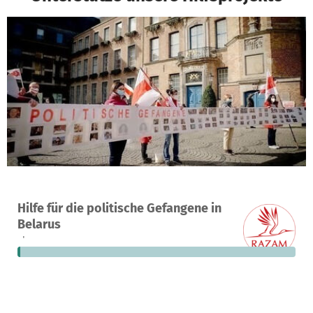
Ein Projekt in Minsk, Weißrussland
Hilfe für die politische Gefangene in
1
1 %
5.990 €
Belarus
Spende
finanziert
fehlen noch