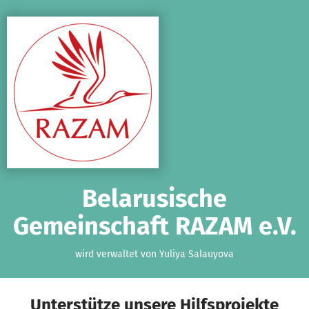
Zum Hauptinhalt springen
Erklärung zur Barrierefreiheit anzeigen
Belarusische
Gemeinschaft RAZAM e.V.
wird verwaltet von Yuliya Salauyova
Unterstütze unsere Hilfsprojekte