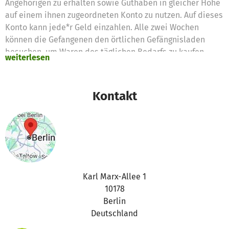
Angehörigen zu erhalten sowie Guthaben in gleicher Höhe
auf einem ihnen zugeordneten Konto zu nutzen. Auf dieses
Konto kann jede*r Geld einzahlen. Alle zwei Wochen
können die Gefangenen den örtlichen Gefängnisladen
besuchen, um Waren des täglichen Bedarfs zu kaufen.
weiterlesen
Dies ist besonders wichtig für diejenigen, die keine
Pakete von Verwandten erhalten können.Unsere Initiative
nutzt diese beiden Möglichkeiten und erstattet die damit
Kontakt
verbundenen Aufwendungen.
Karl Marx-Allee 1
10178
Berlin
Deutschland