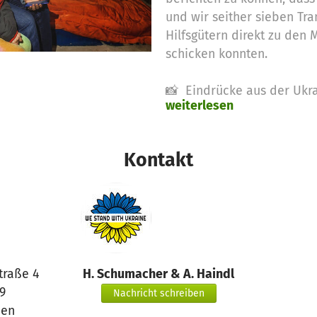
und wir seither sieben Tra
Hilfsgütern direkt zu den
schicken konnten.
📸 Eindrücke aus der Ukra
weiterlesen
In unserer Bildergalerie s
vor Ort bewirkt – Mensche
den Zahlen.
Kontakt
Dank eurer Großzügigkeit 
unseres Unterstützers übe
November 13.500 € an Sp
mit dem Match sind daraus
direkt in lebenswichtige H
traße 4
H. Schumacher & A. Haindl
Ukraine geflossen sind.
9
Nachricht schreiben
en
https://betterplace-