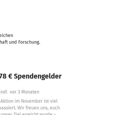
reichen
haft und Forschung.
,78 € Spendengelder
aindl
vor 3 Monaten
-Aktion im November ist viel
passiert. Wir freuen uns, euch
unser Ziel erreicht wurde –