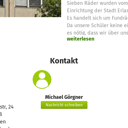
Sieben Räder wurden vom 
Einrichtung der Stadt Erla
Es handelt sich um Fundrä
Da unsere Schüler keine e
es nötig, dass wir über un
weiterlesen
in halber Klassenstärke zu
Wir erstehen die Räder für
Summe bringt der Förderve
Kontakt
Michael Görgner
Nachricht schreiben
str, 24
8
gen