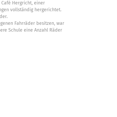
Café Hergricht, einer
ngen vollständig hergerichtet.
der.
igenen Fahrräder besitzen, war
sere Schule eine Anzahl Räder
r Verfügung stellen.
 700 Euro. Den Rest der
rein der Schule auf.