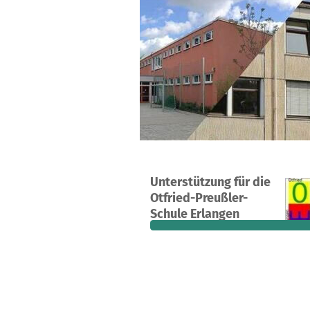
Ein Projekt in Erlangen, Deutschland
Unterstützung für die
16
87 %
Otfried-Preußler-
Spenden
finanziert
fehle
Schule Erlangen