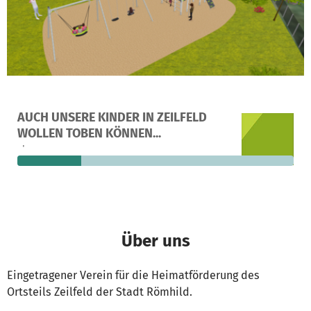
Ein Projekt in Zeilfeld, Deutschland
AUCH UNSERE KINDER IN ZEILFELD
15
23 %
13.339 €
WOLLEN TOBEN KÖNNEN...
Spenden
finanziert
fehlen noch
Über uns
Eingetragener Verein für die Heimatförderung des
Ortsteils Zeilfeld der Stadt Römhild.