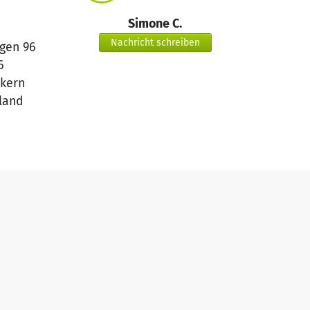
Simone C.
Nachricht schreiben
gen 96
6
kern
land