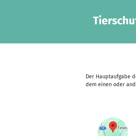
Zum Hauptinhalt springen
Erklärung zur Barrierefreiheit anzeigen
Tierschu
Der Hauptaufgabe des
dem einen oder and