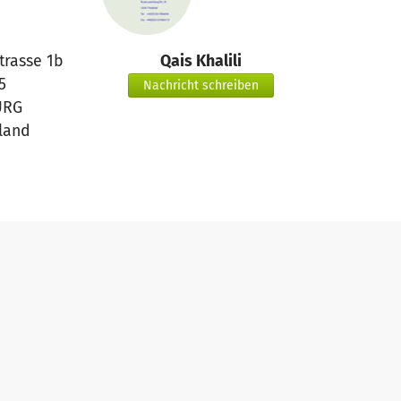
trasse 1b
Qais Khalili
5
Nachricht schreiben
URG
land