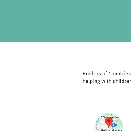
Zum Hauptinhalt springen
Erklärung zur Barrierefreiheit anzeigen
Borders of Countrie
helping with childre