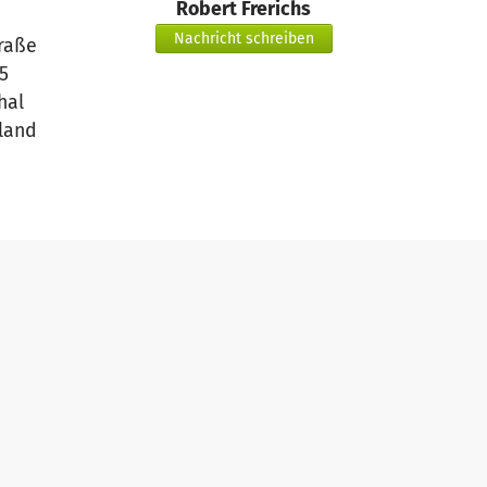
Robert Frerichs
Nachricht schreiben
raße
5
hal
land