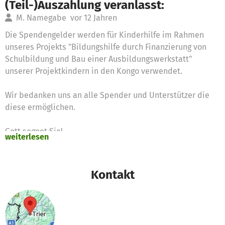
(Teil-)Auszahlung veranlasst:
M. Namegabe
vor 12 Jahren
Die Spendengelder werden für Kinderhilfe im Rahmen
unseres Projekts "Bildungshilfe durch Finanzierung von
Schulbildung und Bau einer Ausbildungswerkstatt"
unserer Projektkindern in den Kongo verwendet.
Wir bedanken uns an alle Spender und Unterstützer die
diese ermöglichen.
Gott segnet Sie!
weiterlesen
Namegabe Namegabe
Vorsitzender A-KIPA e.V.
Kontakt
Es wurden 450,00 € Spendengelder für folgende Bedarfe
beantragt:
Plastik Stühle 200,00 € Hefte, Papiere, Kugelschreiber
100,00 € Kopierer+Scanner 150,00 €