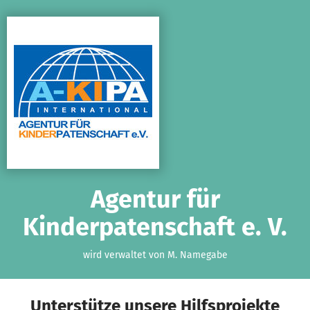
Zum Hauptinhalt springen
Erklärung zur Barrierefreiheit anzeigen
Agentur für
Kinderpatenschaft e. V.
wird verwaltet von M. Namegabe
Unterstütze unsere Hilfsprojekte