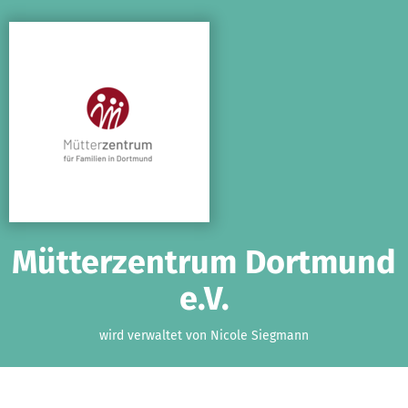
Zum Hauptinhalt springen
Erklärung zur Barrierefreiheit anzeigen
Mütterzentrum Dortmund
e.V.
wird verwaltet von Nicole Siegmann