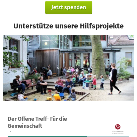
Jetzt spenden
Unterstütze unsere Hilfsprojekte
Ein Projekt in Dortmund, Deutschland
Der Offene Treff- Für die
14
65 %
688 €
Gemeinschaft
Spenden
finanziert
fehlen noch