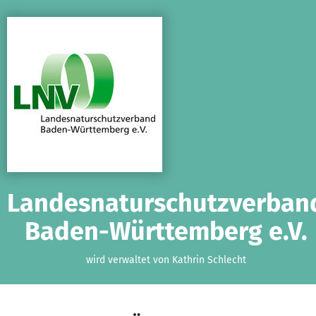
Zum Hauptinhalt springen
Erklärung zur Barrierefreiheit anzeigen
Landesnaturschutzverban
Baden-Württemberg e.V.
wird verwaltet von Kathrin Schlecht