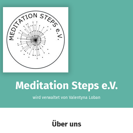
Zum Hauptinhalt springen
Erklärung zur Barrierefreiheit anzeigen
Meditation Steps e.V.
wird verwaltet von Valentyna Loban
Über uns