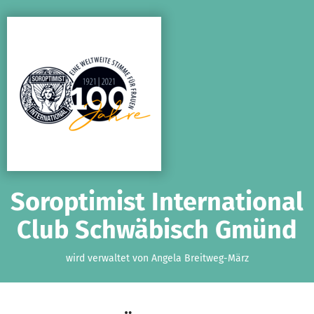
Zum Hauptinhalt springen
Erklärung zur Barrierefreiheit anzeigen
Soroptimist International
Club Schwäbisch Gmünd
wird verwaltet von Angela Breitweg-März