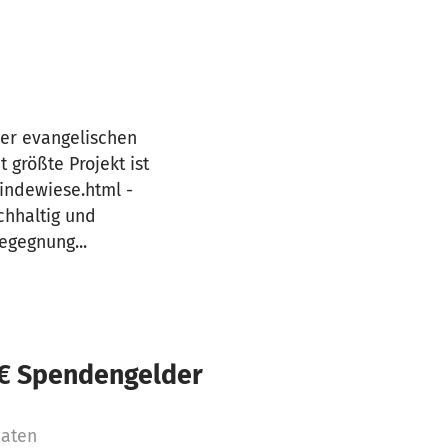
der evangelischen
 größte Projekt ist
indewiese.html -
chhaltig und
egegnung...
 € Spendengelder
naten