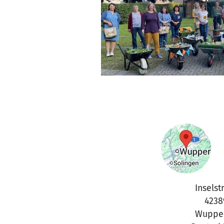
Inselstr
4238
Wupper