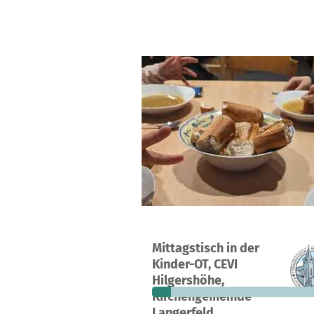
Ein Projekt in Wuppertal, Deutschla
Mittagstisch in der
1
10 %
Kinder-OT, CEVI
Spende
finanziert
fehle
Hilgershöhe,
Kirchengemeinde
Langerfeld