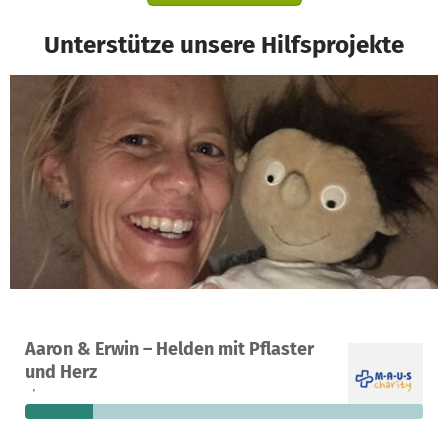
Unterstütze unsere Hilfsprojekte
Ein Projekt in Karlsruhe, Deutschland
Aaron & Erwin – Helden mit Pflaster
16
17 %
2.070 €
und Herz
Spenden
finanziert
fehlen noch