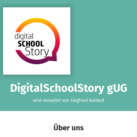
Zum Hauptinhalt springen
Erklärung zur Barrierefreiheit anzeigen
DigitalSchoolStory gUG
wird verwaltet von Siegfried Baldauf
Über uns