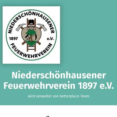
Zum Hauptinhalt springen
Erklärung zur Barrierefreiheit anzeigen
Niederschönhausener
Feuerwehrverein 1897 e.V.
wird verwaltet von betterplace-Team