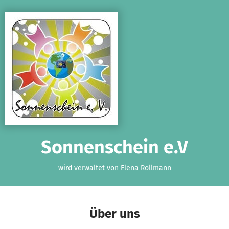
Zum Hauptinhalt springen
Erklärung zur Barrierefreiheit anzeigen
Sonnenschein e.V
wird verwaltet von Elena Rollmann
Über uns