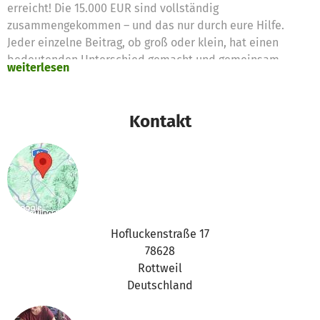
erreicht! Die 15.000 EUR sind vollständig
zusammengekommen – und das nur durch eure Hilfe.
Jeder einzelne Beitrag, ob groß oder klein, hat einen
bedeutenden Unterschied gemacht und gemeinsam
weiterlesen
haben wir etwas Großartiges geschaffen.
Der Bau hat begonnen!
Kontakt
Wir freuen uns riesig, euch mitteilen zu können, dass der
Bau der Schule bereits in vollem Gange ist. Die ersten
Arbeiten auf dem Gelände des Kinderheims haben
begonnen und mit jedem Tag nimmt das Projekt mehr
Form an. Dank euch bekommen die Kinder mit schweren
Beeinträchtigungen bald einen sicheren und
Hofluckenstraße 17
barrierefreien Zugang zu Bildung – eine Chance, die ihr
78628
ihnen ermöglicht habt!
Rottweil
Deutschland
Falls ihr den weiteren Verlauf des Baus und spannende
Neuigkeiten aus dem Kinderheim und der Schule