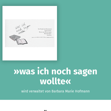
Zum Hauptinhalt springen
Erklärung zur Barrierefreiheit anzeigen
»was ich noch sagen
wollte«
wird verwaltet von Barbara Marie Hofmann