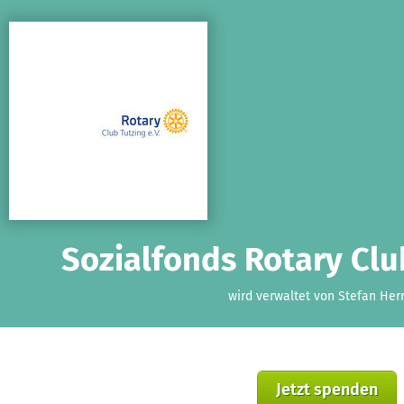
Zum Hauptinhalt springen
Erklärung zur Barrierefreiheit anzeigen
Sozialfonds Rotary Club
wird verwaltet von Stefan Herr
Jetzt spenden