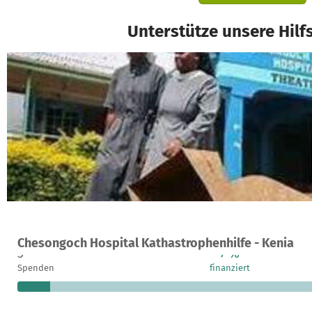
Unterstütze unsere Hilf
Ein Projekt in Endo Marakwet East, Kenia
Chesongoch Hospital Kathastrophenhilfe - Kenia
3
7 %
Spenden
finanziert