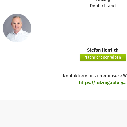
Deutschland
Überschwemmungen dauern an in Kenia. Die Zahl der Todeso
überschwemmte Teile von Kenia , insbesondere die Haupts
Personen starben und Zehntausende heimatlos. Das Desast
Nairobi betroffen, wo heftige Regenfälle Straßen in reißen
weggeschwemmt und Häuser überschwemmt wurden .
Zerstörung , Tod , Obdachlosigkeit überall. Die Behörden be
Stefan Herrlich
am Samstag in Nairobi starben. Bis jetzt sind 45 Personen 
Nachricht schreiben
Personen vermisst.
Die Regierung schätzt mehr als 50.000 Menschen obdachlos
Kontaktiere uns über unsere 
Vertrieben in und um Nairobi. Die Situation ist katastrop
https://tutzing.rotary...
wurden Wohnhäuser zerstört, Ackerland und lebenswichtige 
Autobahnen nicht befahrbar da der Nairobi-River über die 
Nairobi sind deshalb nicht erreichbar, Autos wurden wegge
Häuser ein, zerstörte Geschäfte.
Auch der Flugverkehr ist betroffen. Flüge nach Nairobi we