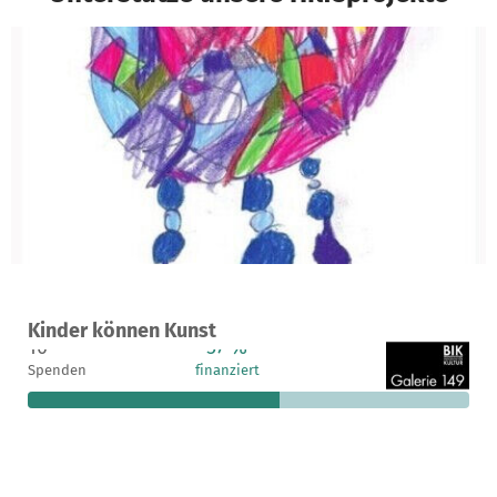
Ein Projekt in Bremen, Deutschland
Kinder können Kunst
10
57 %
395 €
Spenden
finanziert
fehlen noch