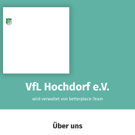
Zum Hauptinhalt springen
Erklärung zur Barrierefreiheit anzeigen
VfL Hochdorf e.V.
wird verwaltet von betterplace-Team
Über uns