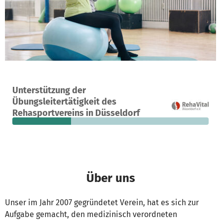
Ein Projekt in Düsseldorf, Deutschland
Unterstützung der
6
30 %
700 €
Übungsleitertätigkeit des
Spenden
finanziert
fehlen noch
Rehasportvereins in Düsseldorf
Über uns
Unser im Jahr 2007 gegründetet Verein, hat es sich zur
Aufgabe gemacht, den medizinisch verordneten