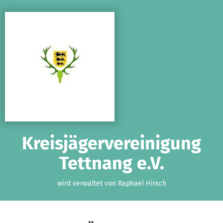
Zum Hauptinhalt springen
Erklärung zur Barrierefreiheit anzeigen
Kreisjägervereinigung
Tettnang e.V.
wird verwaltet von Raphael Hirsch