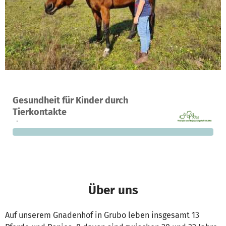
Ein Projekt in Wiesenburg OT Grubo, Deutschland
Gesundheit für Kinder durch
0
0 %
2.200 €
Tierkontakte
Spenden
finanziert
fehlen noch
Über uns
Auf unserem Gnadenhof in Grubo leben insgesamt 13