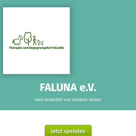
Zum Hauptinhalt springen
Erklärung zur Barrierefreiheit anzeigen
FALUNA e.V.
wird verwaltet von melanie sinner
Jetzt spenden