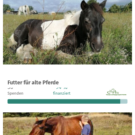
Ein Projekt in Wiesenburg OT Grubo, Deutschland
Futter für alte Pferde
56
94 %
227 €
Spenden
finanziert
fehlen noch