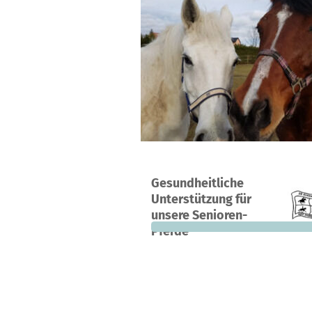
Ein Projekt in Dresden, Deutschland
Gesundheitliche
0
0 %
Unterstützung für
Spenden
finanziert
fehle
unsere Senioren-
Pferde