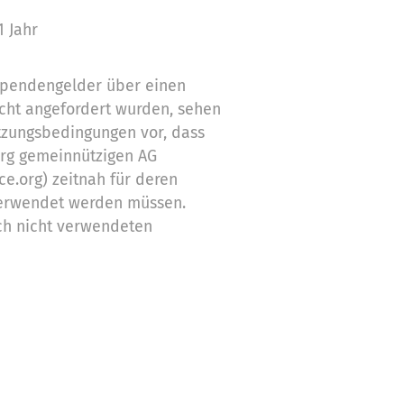
1 Jahr
 Spendengelder über einen
cht angefordert wurden, sehen
tzungsbedingungen vor, dass
org gemeinnützigen AG
ce.org) zeitnah für deren
erwendet werden müssen.
ch nicht verwendeten
Zwecke ein
stützung,