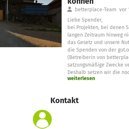
können
betterplace-Team
vor 
Liebe Spender,
bei Projekten, bei denen
langen Zeitraum hinweg ni
das Gesetz und unsere Nu
die Spenden von der gut.
(Betreiberin von betterpla
satzungsmäßige Zwecke v
Deshalb setzen wir die no
weiterlesen
Spendengelder für diese 
Vielen Dank für eure Unter
das betterplace.org-Team
Kontakt