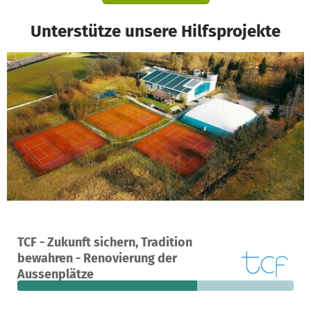
Unterstütze unsere Hilfsprojekte
Ein Projekt in Fürstenzell, Deutschland
TCF - Zukunft sichern, Tradition
35
65 %
20.604 €
bewahren - Renovierung der
Spenden
finanziert
fehlen noch
Aussenplätze