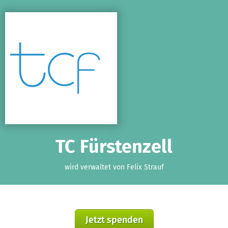
Zum Hauptinhalt springen
Erklärung zur Barrierefreiheit anzeigen
TC Fürstenzell
wird verwaltet von Felix Strauf
Jetzt spenden