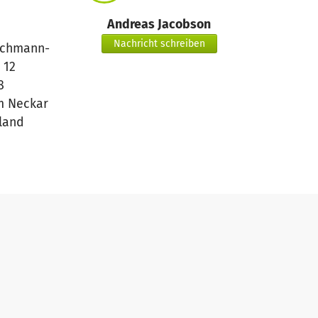
Andreas Jacobson
Nachricht schreiben
schmann-
 12
8
m Neckar
land