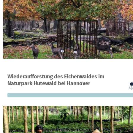
Ein Projekt in Springe, Deutschland
Wiederaufforstung des Eichenwaldes im
0
0 %
Naturpark Hutewald bei Hannover
Spenden
finanziert
f