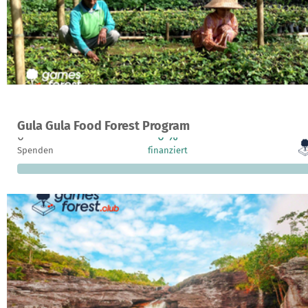
Ein Projekt in West Sumatra, Indonesien
Gula Gula Food Forest Program
0
0 %
Spenden
finanziert
f