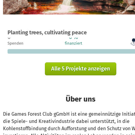
Ein Projekt in Parque Nacional Natural Serranía de La Macarena,
Planting trees, cultivating peace
0
0 %
Spenden
finanziert
f
Alle 5 Projekte anzeigen
Über uns
Die Games Forest Club gGmbH ist eine gemeinnützige Initiat
die Spiele- und Kreativindustrie dabei unterstützt, in die
Kohlenstoffbindung durch Aufforstung und den Schutz von 