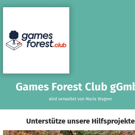
Zum Hauptinhalt springen
Erklärung zur Barrierefreiheit anzeigen
Games Forest Club gGm
wird verwaltet von Maria Wagner
Unterstütze unsere Hilfsprojekte