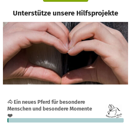
Unterstütze unsere Hilfsprojekte
Ein Projekt in Rhede, Deutschland
🐴 Ein neues Pferd für besondere
3
1 %
14.770 €
Menschen und besondere Momente
Spenden
finanziert
fehlen noch
❤️