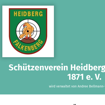
Zum Hauptinhalt springen
Erklärung zur Barrierefreiheit anzeigen
Schützenverein Heidberg
1871 e. V.
wird verwaltet von Andree Bellmann