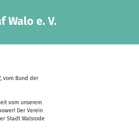
 Walo e. V.
", vom Bund der
rbeit vom unserem
power! Der Verein
der Stadt Walsrode