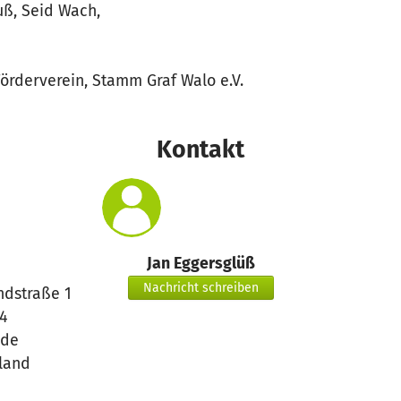
uß, Seid Wach,
Förderverein, Stamm Graf Walo e.V.
Kontakt
Jan Eggersglüß
Nachricht schreiben
ndstraße 1
4
ode
land