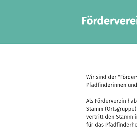
Zum Hauptinhalt springen
Erklärung zur Barrierefreiheit anzeigen
Fördervere
Wir sind der "Förder
Pfadfinderinnen und
Als Förderverein ha
Stamm (Ortsgruppe) 
vertritt den Stamm i
für das Pfadfinderh