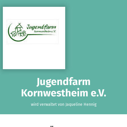
Zum Hauptinhalt springen
Erklärung zur Barrierefreiheit anzeigen
Jugendfarm
Kornwestheim e.V.
wird verwaltet von Jaqueline Hennig