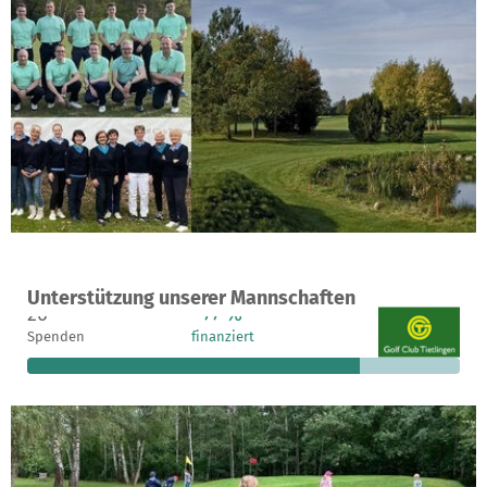
Ein Projekt in Walsrode, Deutschland
Unterstützung unserer Mannschaften
26
77 %
887 €
Spenden
finanziert
fehlen noch