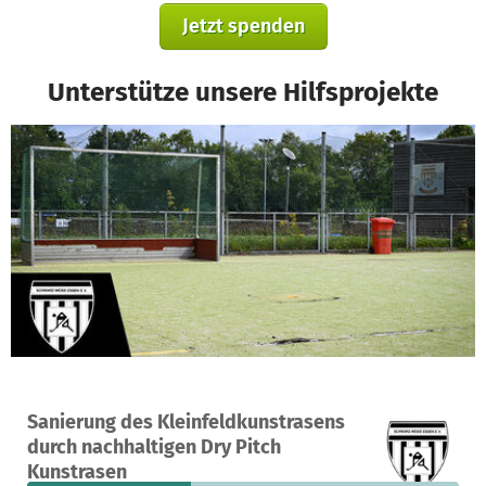
Jetzt spenden
Unterstütze unsere Hilfsprojekte
Ein Projekt in Essen, Deutschland
Sanierung des Kleinfeldkunstrasens
90
38 %
21.683 €
durch nachhaltigen Dry Pitch
Spenden
finanziert
fehlen noch
Kunstrasen