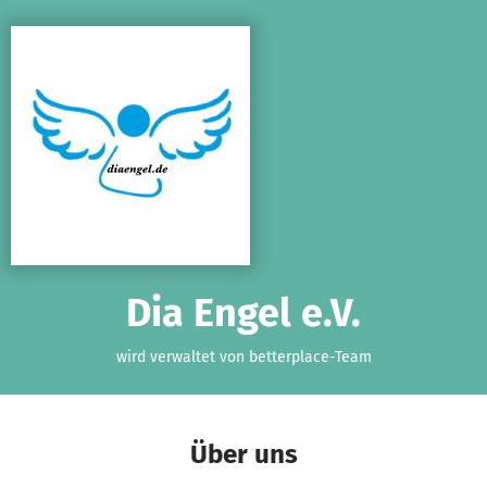
Zum Hauptinhalt springen
Erklärung zur Barrierefreiheit anzeigen
Dia Engel e.V.
wird verwaltet von betterplace-Team
Über uns