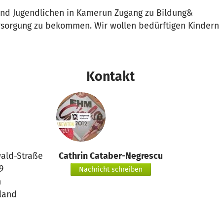
und Jugendlichen in Kamerun Zugang zu Bildung&
rsorgung zu bekommen. Wir wollen bedürftigen Kindern
Kontakt
ald-Straße
Cathrin Cataber-Negrescu
9
Nachricht schreiben
n
land