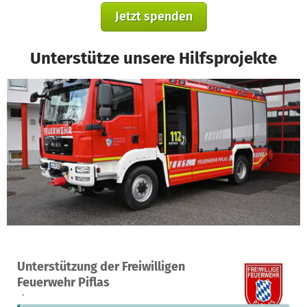
Jetzt spenden
Unterstütze unsere Hilfsprojekte
Ein Projekt in Ergolding, Deutschland
Unterstützung der Freiwilligen
1
1 %
2.479 €
Feuerwehr Piflas
Spende
finanziert
fehlen noch