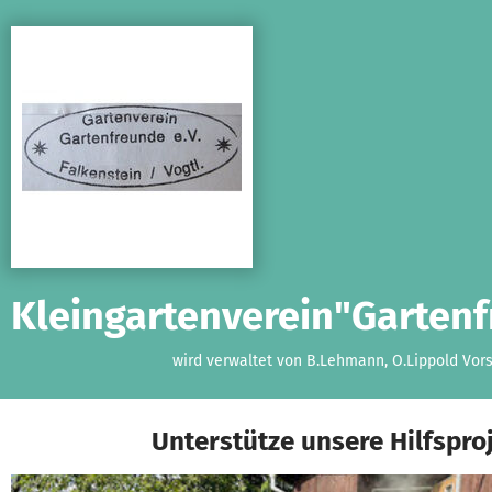
Zum Hauptinhalt springen
Erklärung zur Barrierefreiheit anzeigen
Kleingartenverein"Garten
wird verwaltet von B.Lehmann, O.Lippold Vor
Unterstütze unsere Hilfspro