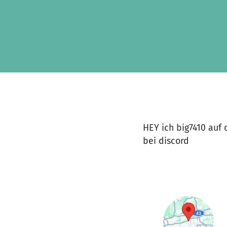
Zum Hauptinhalt springen
Erklärung zur Barrierefreiheit anzeigen
HEY ich big7410 auf 
bei discord