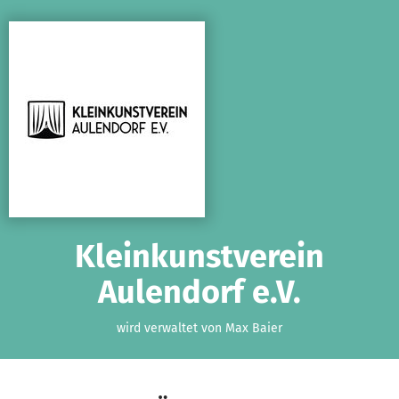
Zum Hauptinhalt springen
Erklärung zur Barrierefreiheit anzeigen
Kleinkunstverein
Aulendorf e.V.
wird verwaltet von Max Baier