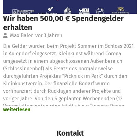
Wir haben 500,00 € Spendengelder
erhalten
Max Baier
vor 3 Jahren
Die Gelder wurden beim Projekt Sommer im Schloss 2021
in Aulendorf eingesetzt. Kleinkunst während Corona
umgesetzt in einem abgeschlossenen Außenbereich
(Schlossinnenhof) als Ersatz des normalerweise
durchgeführten Projektes "Picknick im Park" durch den
Kleinkunstverein. Der finanzielle Bedarf wurde
vorfinanziert durch Rücklagen anderer Projekte und
voriger Jahre. Von den 6 geplanten Wochenenden (12
Veranstaltungen) wurden letztlich nur 2 wegen Regen
weiterlesen
abgesagt, das Projekt war ein voller Erfolg. Hauptsächlich
wurden die Spendengelder für die Technik benötigt, da
diese komplett fremd bezogen werden musste, da die
Kontakt
interne Technik nicht für diese Größe ausgelegt ist.