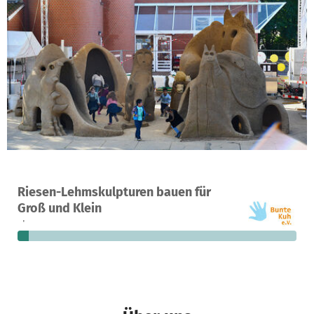
Ein Projekt in Hamburg, Deutschland
Riesen-Lehmskulpturen bauen für
3
4 %
8.350 €
Groß und Klein
Spenden
finanziert
fehlen noch