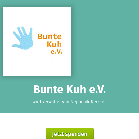
Zum Hauptinhalt springen
Erklärung zur Barrierefreiheit anzeigen
Bunte Kuh e.V.
wird verwaltet von Nepomuk Derksen
Jetzt spenden