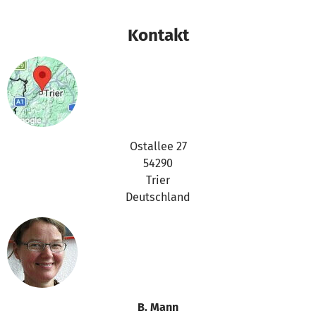
Interventionsstelle (Dipl. Psych.) geleitet werden.
Für weitere Informationen und die Anmeldung - erst
Kontakt
einmal für ein Vorgespräch mit Mutter und Kind -
erreichen Sie unsunter der Telefonnummer: 0651-
9948774per email unter: interventionsstelle-trier@web.de
Und last but not least:Die Teilnahme an der Gruppe ist
kostenlos- dank der tollen Gemeinschaftsaktion "Meine
Hilfe zählt" des Trierischen Volksfreunds mit Betterplace
und Ihrer Spenden! Danke!
Ostallee 27
54290
Trier
Deutschland
B. Mann