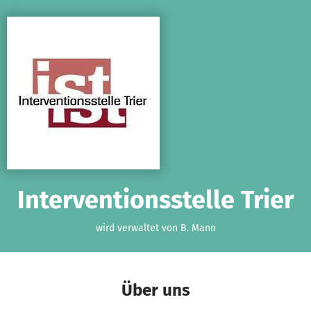
Zum Hauptinhalt springen
Erklärung zur Barrierefreiheit anzeigen
Interventionsstelle Trier
wird verwaltet von B. Mann
Über uns