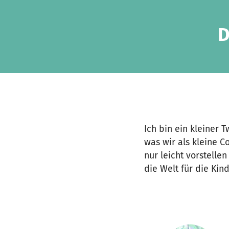
Zum Hauptinhalt springen
Erklärung zur Barrierefreiheit anzeigen
D
Ich bin ein kleiner
was wir als kleine 
nur leicht vorstelle
die Welt für die Kin